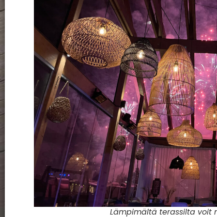
Lämpimältä terassilta voit 