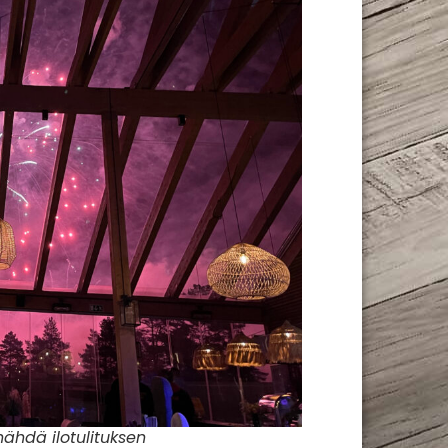
nähdä ilotulituksen