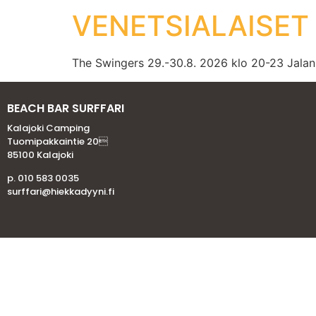
VENETSIALAISET 
The Swingers 29.-30.8. 2026 klo 20-23 Jalan
BEACH BAR SURFFARI
Kalajoki Camping
Tuomipakkaintie 20
85100 Kalajoki
p. 010 583 0035
surffari@hiekkadyyni.fi