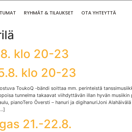
HTUMAT
RYHMÄT & TILAUKSET
OTA YHTEYTTÄ
ilä
.8. klo 20-23
5.8. klo 20-23
stuva ToukoQ -bändi soittaa mm. perinteistä tanssimusiikkia 
ppoisa tunnelma takaavat viihdyttävän illan hyvän musiikin
 laulu, pianoTero Översti – hanuri ja digihanuriJoni Alahäiväl
[…]
gas 21.-22.8.