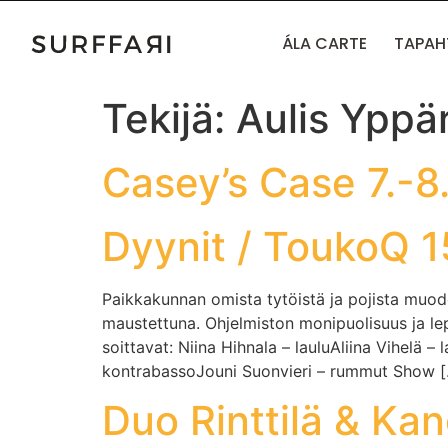
ÁLA CARTE
TAPA
Tekijä:
Aulis Yppär
Casey’s Case 7.-8
Dyynit / ToukoQ 1
Paikkakunnan omista tytöistä ja pojista muodo
maustettuna. Ohjelmiston monipuolisuus ja le
soittavat: Niina Hihnala – lauluAliina Vihelä –
kontrabassoJouni Suonvieri – rummut Show 
Duo Rinttilä & Kan